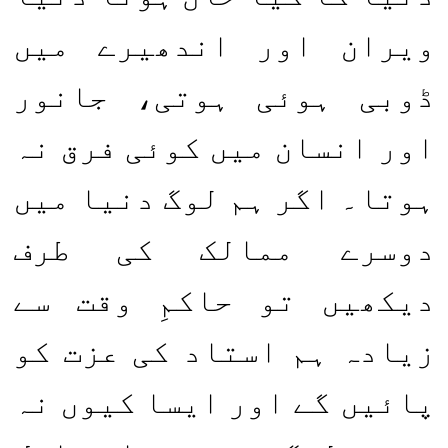
ویران اور اندھیرے میں
ڈوبی ہوئی ہوتی، جانور
اور انسان میں کوئی فرق نہ
ہوتا۔ اگر ہم لوگ دنیا میں
دوسرے ممالک کی طرف
دیکھیں تو حاکمِ وقت سے
زیادہ ہم استاد کی عزت کو
پائیں گے اور ایسا کیوں نہ