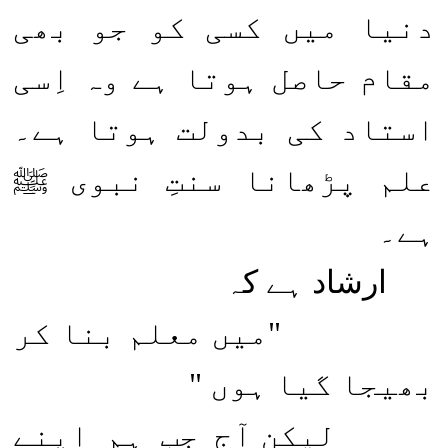
دنیا میں کسی کو جو بھی
مقام حاصل ہوتا ہے وہ اِسی
استاد کی بدولت ہوتا ہے۔
علم پڑھانا سنتِ نبوی ﷺ
ہے۔
ارشاد ہے کہ
"میں معلم بنا کر
بھیجا گیا ہوں "
لیکن آج جب ہم اپنے