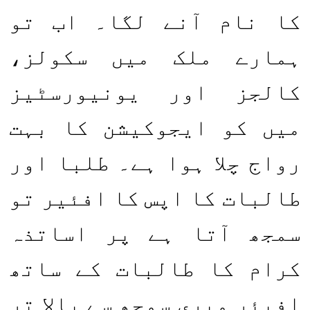
کا نام آنے لگا۔ اب تو
ہمارے ملک میں سکولز،
کالجز اور یونیورسٹیز
میں کو ایجوکیشن کا بہت
رواج چلا ہوا ہے۔ طلبا اور
طالبات کا اپس کا افئیر تو
سمجھ آتا ہے پر اساتذہ
کرام کا طالبات کے ساتھ
افیئر میری سمجھ سے بالا تر