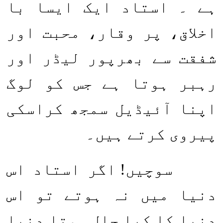
ہے ۔ استاد ایک ایسا با
اخلاق، پر وقار، محبت اور
شفقت سے بھرپور لیڈر اور
رہبر ہوتا ہے جس کو لوگ
اپنا آئیڈیل سمجھ کراسکی
پیروی کرتے ہیں۔
سوچیں! اگر استاد اس
دنیا میں نہ ہوتے تو اس
دنیا کا کیا حال ہوتا دنیا