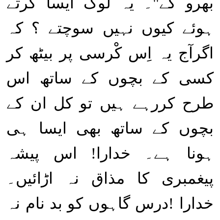
بھرو گے"۔ یہ لوگ ایسا کرتے
ہوئے کیوں نہیں سوچتے ؟ کہ
اگرآج یہ اِس کْرسی پر بیٹھ کر
کسی کے بچوں کے ساتھ اس
طرح کررہے ہیں تو کل ان کے
بچوں کے ساتھ بھی ایسا ہی
ہونا ہے۔ خدارا! اس پیشہ
پیغمبری کا مذاق نہ اڑائیں۔
خدارا !درس گاہوں کو بد نام نہ