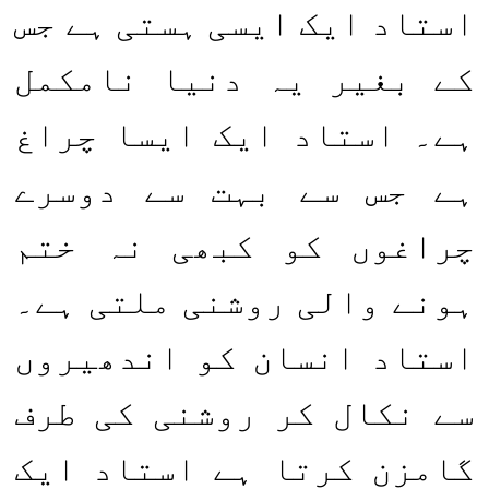
استاد ایک ایسی ہستی ہے جس
کے بغیر یہ دنیا نامکمل
ہے۔ استاد ایک ایسا چراغ
ہے جس سے بہت سے دوسرے
چراغوں کو کبھی نہ ختم
ہونے والی روشنی ملتی ہے۔
استاد انسان کو اندھیروں
سے نکال کر روشنی کی طرف
گامزن کرتا ہے استاد ایک