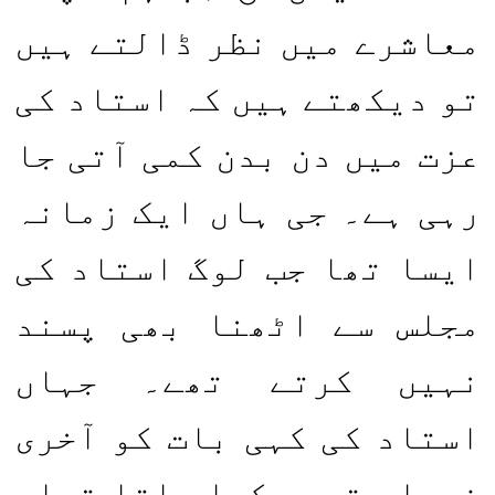
معاشرے میں نظر ڈالتے ہیں
تو دیکھتے ہیں کہ استاد کی
عزت میں دن بدن کمی آتی جا
رہی ہے۔ جی ہاں ایک زمانہ
ایسا تھا جب لوگ استاد کی
مجلس سے اٹھنا بھی پسند
نہیں کرتے تھے۔ جہاں
استاد کی کہی بات کو آخری
فیصلہ تصور کیا جاتا تھا۔