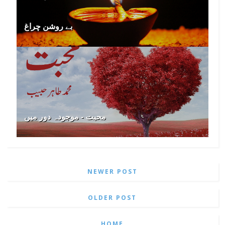
بے روشن چراغ
محبت - موجودہ دور میں
NEWER POST
OLDER POST
HOME