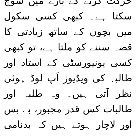
حرکت کرنے کے بارے میں سوچ
سکتا ہے۔ کبھی کسی سکول
میں بچوں کے ساتھ زیادتی کا
قصہ سننے کو ملتا ہے، تو کبھی
کسی یونیورسٹی کے استاد اور
طالبہ کی ویڈیوز اَپ لوڈ ہوئی
نظر آتی ہیں۔ وہ طلبہ اور
طالبات کس قدر مجبور، بے بس
اور لاچار ہوتے ہیں کہ بدنامی