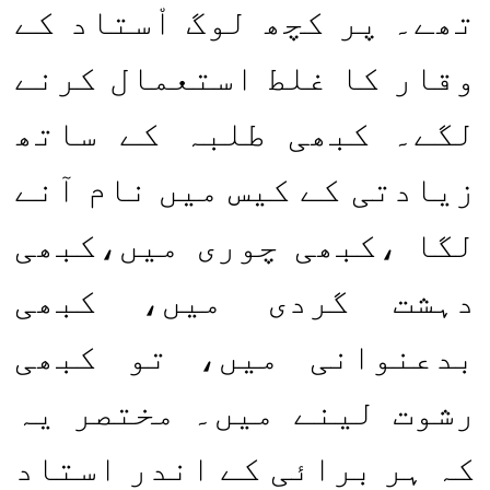
تھے۔ پر کچھ لوگ اْستاد کے
وقار کا غلط استعمال کرنے
لگے۔ کبھی طلبہ کے ساتھ
زیادتی کے کیس میں نام آنے
لگا ،کبھی چوری میں،کبھی
دہشت گردی میں، کبھی
بدعنوانی میں، تو کبھی
رشوت لینے میں۔ مختصر یہ
کہ ہر برائی کے اندر استاد