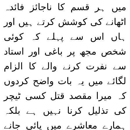
میں ہر قسم کا ناجائز فائدہ
اٹھانے کی کوشش کرتے ہیں اور
ہاں اس سے پہلے کہ کوئی
شخص مجھ پر باغی اور استاد
سے نفرت کرنے والے کا الزام
لگائے میں یہ بات واضح کردوں
کہ میرا مقصد قتل کسی ٹیچر
کی تذلیل کرنا نہیں ہے بلکہ
ہمارے معاشرے میں پائی جانے