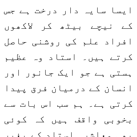
ایسا سایہ دار درخت ہے جس
کے نیچے بیٹھ کر لاکھوں
افراد علم کی روشنی حاصل
کرتے ہیں۔ استاد وہ عظیم
ہستی ہے جو ایک جانور اور
انسان کے درمیان فرق پیدا
کرتی ہے۔ ہم سب اس بات سے
بخوبی واقف ہیں کہ کوئی
بھی معاشرہ استاد کے بغیر