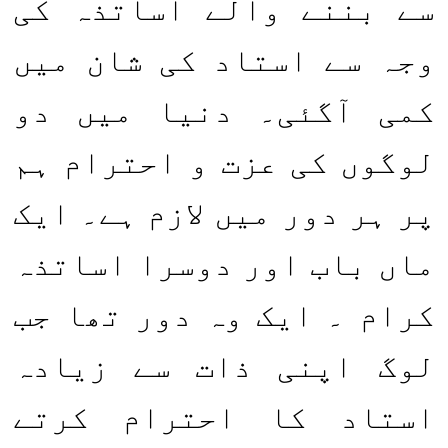
سے بننے والے اساتذہ کی
وجہ سے استاد کی شان میں
کمی آگئی۔ دنیا میں دو
لوگوں کی عزت و احترام ہم
پر ہر دور میں لازم ہے۔ ایک
ماں باب اور دوسرا اساتذہ
کرام ۔ ایک وہ دور تھا جب
لوگ اپنی ذات سے زیادہ
استاد کا احترام کرتے