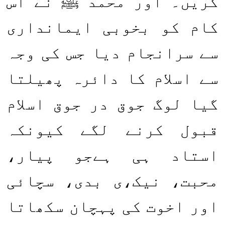
کریں۔ اور محمد ﷺ نے اس
کام کو بخوبی ایمانداری
سے سرانجام دیا جس کی وجہ
سے اسلام کا دائرہ پھیلتا
گیا لوگ جوق در جوق اسلام
قبول کرنے لگے کیونکہ
استاد ہی ہےجو پیار،
محبت، نیک،ی بدی، سچائی
اور اخوت کی پہچان سکھاتا