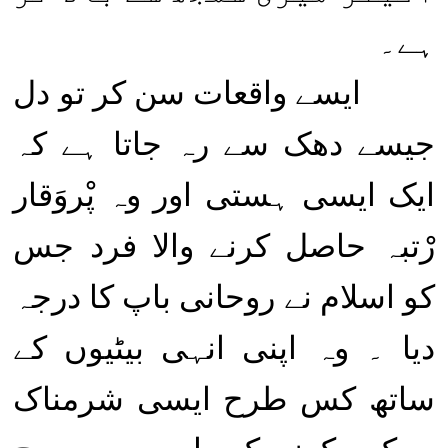
ہے۔
ایسے واقعات سن کر تو دل
جیسے دھک سے رہ جاتا ہے کہ
ایک ایسی ہستی اور وہ پْروَقار
رْتبہ حاصل کرنے والا فرد جس
کو اسلام نے روحانی باپ کا درجہ
دیا ۔ وہ اپنی انہی بیٹیوں کے
ساتھ کس طرح ایسی شرمناک