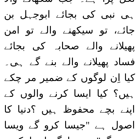
ہی نبی کی بجائے ابوجہل بن
جائے، تو سیکھنے والے تو امن
پھیلانے والے صحابہ کی بجائے
فساد پھیلانے والے بنے گے ہی۔
کیا اِن لوگوں کے ضمیر مر چکے
ہیں؟ کیا ایسا کرنے والوں کے
اپنے بچے محفوظ ہیں ؟دنیا کا
اصول ہے "جیسا کرو گے ویسا