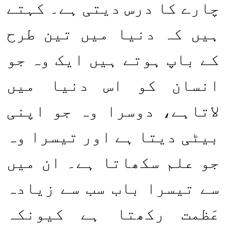
چارے کا درس دیتی ہے۔ کہتے
ہیں کہ دنیا میں تین طرح
کے باپ ہوتے ہیں ایک وہ جو
انسان کو اس دنیا میں
لاتاہے، دوسرا وہ جو اپنی
بیٹی دیتا ہے اور تیسرا وہ
جو علم سکھاتا ہے۔ ان میں
سے تیسرا باب سب سے زیادہ
عَظمت رکھتا ہے کیونکہ