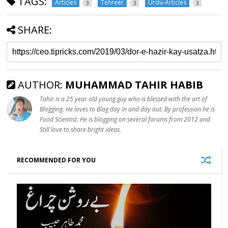
TAGS:
Articles
Tehreer
Urdu-Articles
3
3
3
SHARE:
AUTHOR:
MUHAMMAD TAHIR HABIB
Tahir is a 25 year old young guy who is blessed with the art of
Blogging. He loves to Blog day in and day out. By profession he is
Food Scientist. He is blogging on several forums from 2012 and
Still love to share bright ideas.
RECOMMENDED FOR YOU