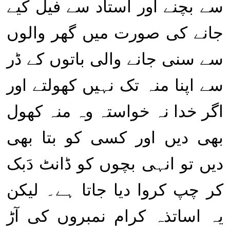
سے بچنے اور استاد سے فیل کیے
جانے کی صورت میں گھر والوں
سے سنی جانے والی باتوں کے ڈر
سے اپنا منہ تک نہیں کھولتے اور
اگر خدا نہ خواستہ وہ منہ کھول
بھی دیں اور کسی کو بتا بھی
دیں تو انہی بچوں کو ڈانٹ دَبک
کر چپ کروا دیا جاتا ہے۔ لیکن
یہ اساتذہ کرام نمبروں کی آڑ