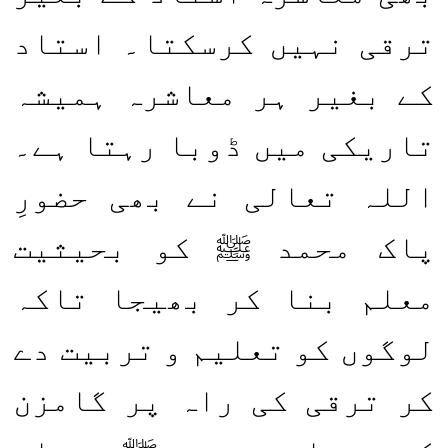
ترقی نہیں کرسکتا۔ استاد
کے بغیر ہر معاشرہ ہمیشہ
تاریکی میں ڈوبا رہتا ہے۔
اللہ تعالی نے بھی حضورِ
پاک محمد ﷺ کو بحیثیت
معلم بنا کر بھیجا تاکہ
لوگوں کو تعلیم و تربیت دے
کر ترقی کی راہ پر گامزن