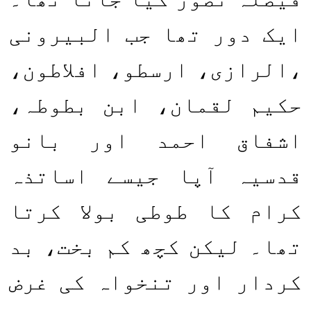
ایک دور تھا جب البیرونی
،الرازی، ارسطو، افلاطون،
حکیم لقمان، ابن بطوطہ،
اشفاق احمد اور بانو
قدسیہ آپا جیسے اساتذہ
کرام کا طوطی بولا کرتا
تھا۔ لیکن کچھ کم بخت، بد
کردار اور تنخواہ کی غرض