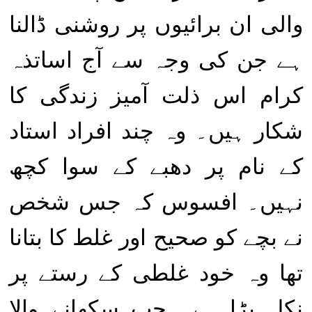
والی ان برائیوں پر روشنی ڈالنا
ہے جن کی وجہ سے آج اساتذہ
کرام اس ذلت آمیز زندگی کا
شکار ہیں۔ وہ چند افراد استاد
کے نام پر دھبے کے سوا کچھ
نہیں۔ افسوس کہ جس شخص
نے بچے کو صحیح اور غلط کا بتانا
تھا وہ خود غلطی کے رستے پر
نکل پڑا ہے۔ جب سکھانے والا